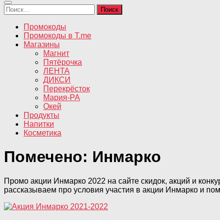
Найти:
Промокоды
Промокоды в T.me
Магазины
Магнит
Пятёрочка
ЛЕНТА
ДИКСИ
Перекрёсток
Мария-РА
Окей
Продукты
Напитки
Косметика
Помечено:
Инмарко
Промо акции Инмарко 2022 на сайте скидок, акций и конку
рассказываем про условия участия в акции Инмарко и по