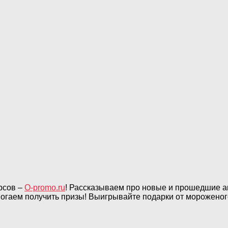
рсов –
O-promo.ru
! Рассказываем про новые и прошедшие а
могаем получить призы! Выигрывайте подарки от мороженог