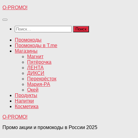
Перейти
O-PROMO!
к
содержимому
Найти:
Промокоды
Промокоды в T.me
Магазины
Магнит
Пятёрочка
ЛЕНТА
ДИКСИ
Перекрёсток
Мария-РА
Окей
Продукты
Напитки
Косметика
O-PROMO!
Промо акции и промокоды в России 2025