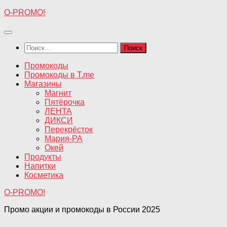
Перейти
O-PROMO!
к
содержимому
Найти:
Промокоды
Промокоды в T.me
Магазины
Магнит
Пятёрочка
ЛЕНТА
ДИКСИ
Перекрёсток
Мария-РА
Окей
Продукты
Напитки
Косметика
O-PROMO!
Промо акции и промокоды в России 2025