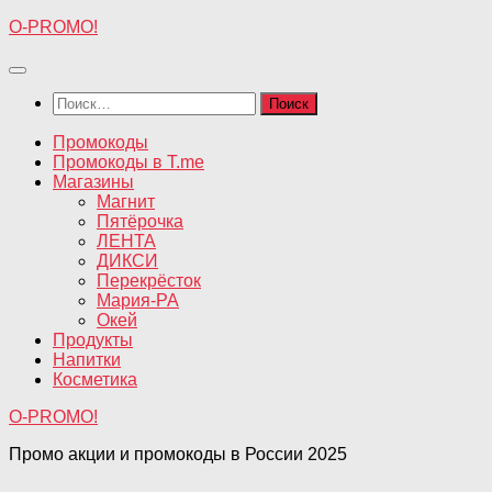
Перейти
O-PROMO!
к
содержимому
Найти:
Промокоды
Промокоды в T.me
Магазины
Магнит
Пятёрочка
ЛЕНТА
ДИКСИ
Перекрёсток
Мария-РА
Окей
Продукты
Напитки
Косметика
O-PROMO!
Промо акции и промокоды в России 2025