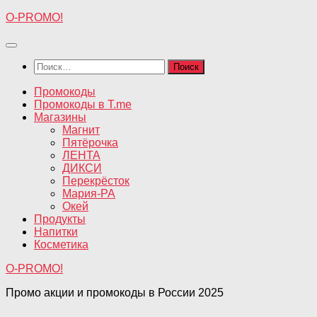
Перейти
O-PROMO!
к
содержимому
Найти:
Промокоды
Промокоды в T.me
Магазины
Магнит
Пятёрочка
ЛЕНТА
ДИКСИ
Перекрёсток
Мария-РА
Окей
Продукты
Напитки
Косметика
O-PROMO!
Промо акции и промокоды в России 2025