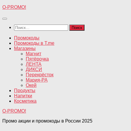
Перейти
O-PROMO!
к
содержимому
Найти:
Промокоды
Промокоды в T.me
Магазины
Магнит
Пятёрочка
ЛЕНТА
ДИКСИ
Перекрёсток
Мария-РА
Окей
Продукты
Напитки
Косметика
O-PROMO!
Промо акции и промокоды в России 2025