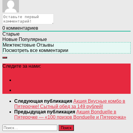
0
комментариев
Старые
Новые
Популярные
Межтекстовые Отзывы
Посмотреть все комментарии
Следите за нами:
Следующая публикация
Акция Вкусные комбо в
Пятерочке! Сытный обед за 149 рублей!
Предыдущая публикация
Акция Bonduelle в
Пятерочке — «100 призов Bonduelle и Пятерочка»
Найти: