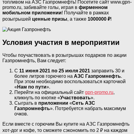
топливом на АЗС Газпромнефть! Посетите сайт www.gpn-
promo.ru, забивайте голы, играя в
фирменном
мобильном приложении
! Получайте в рамках
розыгрышей
ценные призы
, а также
1000000 ₽
!
Условия участия в мероприятии
Чтобы поучаствовать в розыгрышах подарков по акции
Газпромнефть, Вам следует:
С
11 июня 2021 по 25 июля 2021
заправить 30 и
более литров горючего на
АЗС Газпромнефть
.
При этом необходимо воспользоваться карточкой
«
Нам по пути
».
Перейти на официальный сайт
gpn-promo.ru
,
кликнуть по кнопке «
Участвовать
».
Сыграть в
приложении
«
Сеть АЗС
Газпромнефть
». Потребуется набрать максимум
очков.
Если вместе с горючим Вы купите на АЗС Газпромнефть
хот-дог и кофе, то сможете сэкономить по 2 ₽ на каждом