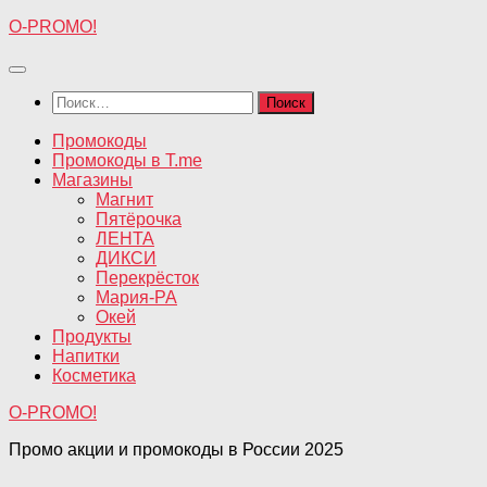
Перейти
O-PROMO!
к
содержимому
Найти:
Промокоды
Промокоды в T.me
Магазины
Магнит
Пятёрочка
ЛЕНТА
ДИКСИ
Перекрёсток
Мария-РА
Окей
Продукты
Напитки
Косметика
O-PROMO!
Промо акции и промокоды в России 2025