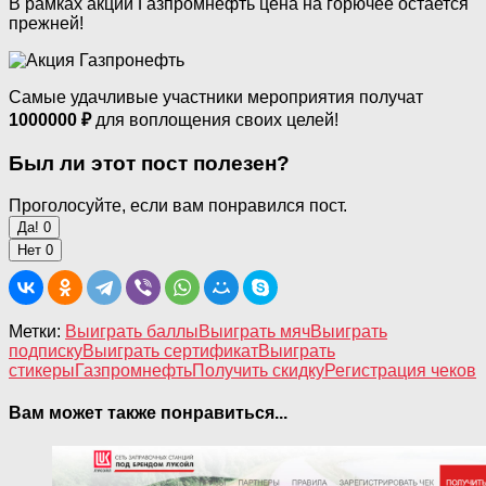
В рамках акции Газпромнефть цена на горючее остается
прежней!
Самые удачливые участники мероприятия получат
1000000 ₽
для воплощения своих целей!
Был ли этот пост полезен?
Проголосуйте, если вам понравился пост.
Да!
0
Нет
0
Метки:
Выиграть баллы
Выиграть мяч
Выиграть
подписку
Выиграть сертификат
Выиграть
стикеры
Газпромнефть
Получить скидку
Регистрация чеков
Вам может также понравиться...