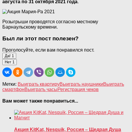
августа по 31 октября 2021 года
.
Розыгрыши проводятся согласно местному
Барнаульскому времени.
Был ли этот пост полезен?
Проголосуйте, если вам понравился пост.
Да!
1
Нет
1
Метки:
Выиграть квартиру
Выиграть наушники
Выиграть
смартфон
Выиграть часы
Регистрация чеков
Вам может также понравиться...
Акция KitKat, Nesquik, Россия – Щедрая Душа