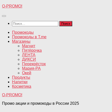
Перейти
O-PROMO!
к
содержимому
Найти:
Промокоды
Промокоды в T.me
Магазины
Магнит
Пятёрочка
ЛЕНТА
ДИКСИ
Перекрёсток
Мария-РА
Окей
Продукты
Напитки
Косметика
O-PROMO!
Промо акции и промокоды в России 2025