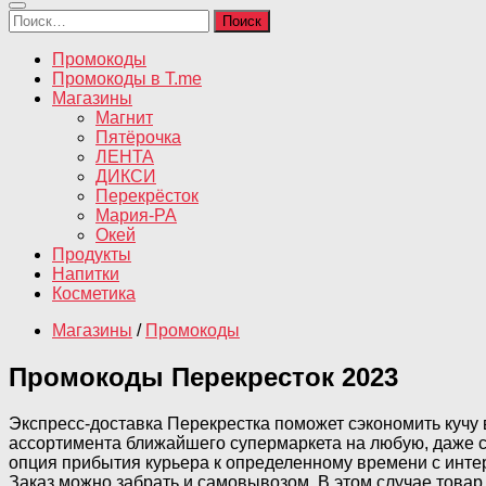
Найти:
Промокоды
Промокоды в T.me
Магазины
Магнит
Пятёрочка
ЛЕНТА
ДИКСИ
Перекрёсток
Мария-РА
Окей
Продукты
Напитки
Косметика
Магазины
/
Промокоды
Промокоды Перекресток 2023
Экспресс-доставка Перекрестка поможет сэкономить кучу 
ассортимента ближайшего супермаркета на любую, даже са
опция прибытия курьера к определенному времени с интер
Заказ можно забрать и самовывозом. В этом случае товар