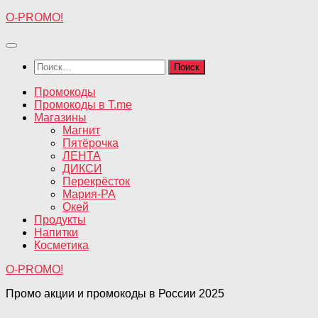
Перейти
O-PROMO!
к
содержимому
Найти:
Промокоды
Промокоды в T.me
Магазины
Магнит
Пятёрочка
ЛЕНТА
ДИКСИ
Перекрёсток
Мария-РА
Окей
Продукты
Напитки
Косметика
O-PROMO!
Промо акции и промокоды в России 2025