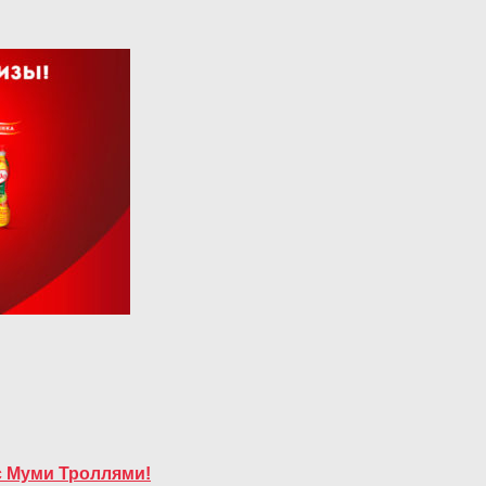
с Муми Троллями!