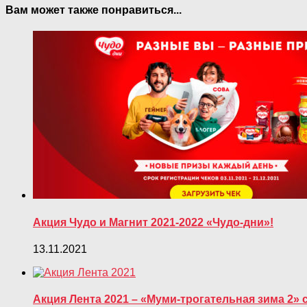
Вам может также понравиться...
Акция Чудо и Магнит 2021-2022 «Чудо-дни»!
13.11.2021
Акция Лента 2021 – «Муми-трогательная зима 2» 