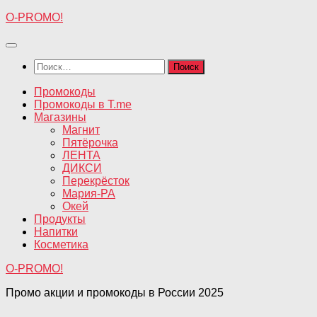
Перейти
O-PROMO!
к
содержимому
Найти:
Промокоды
Промокоды в T.me
Магазины
Магнит
Пятёрочка
ЛЕНТА
ДИКСИ
Перекрёсток
Мария-РА
Окей
Продукты
Напитки
Косметика
O-PROMO!
Промо акции и промокоды в России 2025