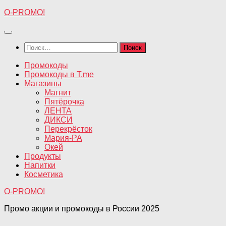
Перейти
O-PROMO!
к
содержимому
Найти:
Промокоды
Промокоды в T.me
Магазины
Магнит
Пятёрочка
ЛЕНТА
ДИКСИ
Перекрёсток
Мария-РА
Окей
Продукты
Напитки
Косметика
O-PROMO!
Промо акции и промокоды в России 2025