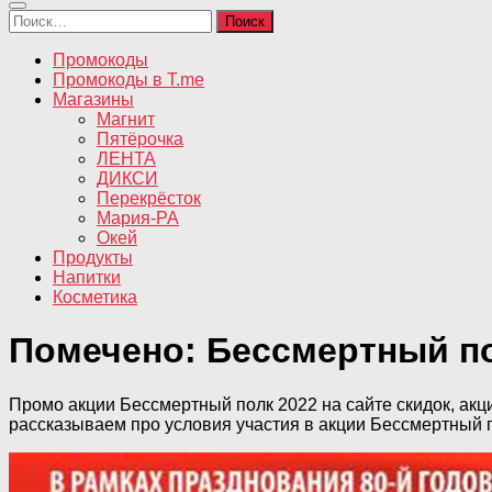
Найти:
Промокоды
Промокоды в T.me
Магазины
Магнит
Пятёрочка
ЛЕНТА
ДИКСИ
Перекрёсток
Мария-РА
Окей
Продукты
Напитки
Косметика
Помечено:
Бессмертный п
Промо акции Бессмертный полк 2022 на сайте скидок, акц
рассказываем про условия участия в акции Бессмертный 