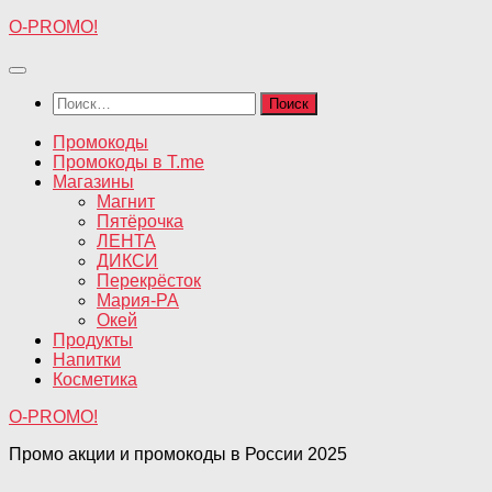
Перейти
O-PROMO!
к
содержимому
Найти:
Промокоды
Промокоды в T.me
Магазины
Магнит
Пятёрочка
ЛЕНТА
ДИКСИ
Перекрёсток
Мария-РА
Окей
Продукты
Напитки
Косметика
O-PROMO!
Промо акции и промокоды в России 2025