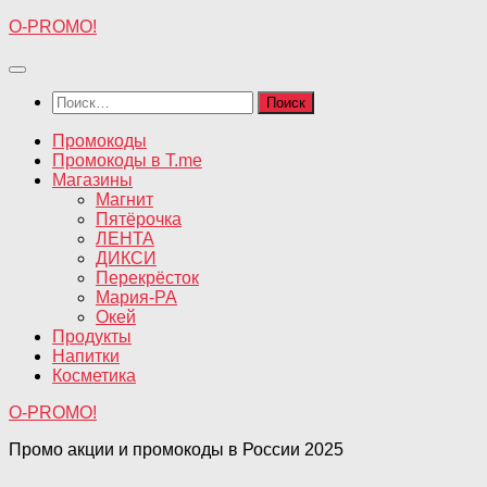
Перейти
O-PROMO!
к
содержимому
Найти:
Промокоды
Промокоды в T.me
Магазины
Магнит
Пятёрочка
ЛЕНТА
ДИКСИ
Перекрёсток
Мария-РА
Окей
Продукты
Напитки
Косметика
O-PROMO!
Промо акции и промокоды в России 2025