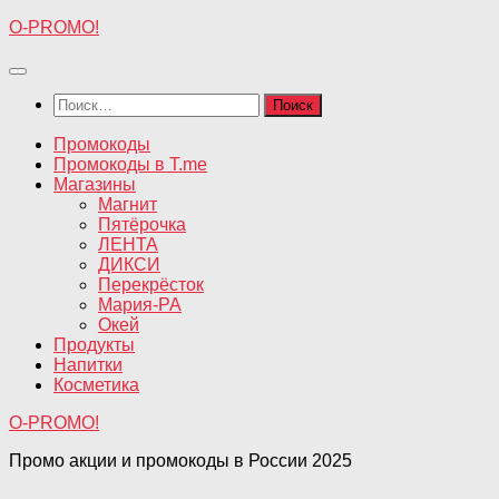
Перейти
O-PROMO!
к
содержимому
Найти:
Промокоды
Промокоды в T.me
Магазины
Магнит
Пятёрочка
ЛЕНТА
ДИКСИ
Перекрёсток
Мария-РА
Окей
Продукты
Напитки
Косметика
O-PROMO!
Промо акции и промокоды в России 2025