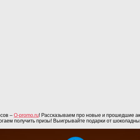
рсов –
O-promo.ru
! Рассказываем про новые и прошедшие ак
могаем получить призы! Выигрывайте подарки от шоколадных