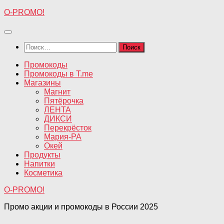
Перейти
O-PROMO!
к
содержимому
Найти:
Промокоды
Промокоды в T.me
Магазины
Магнит
Пятёрочка
ЛЕНТА
ДИКСИ
Перекрёсток
Мария-РА
Окей
Продукты
Напитки
Косметика
O-PROMO!
Промо акции и промокоды в России 2025