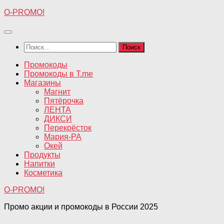
Перейти
O-PROMO!
к
содержимому
Найти:
Промокоды
Промокоды в T.me
Магазины
Магнит
Пятёрочка
ЛЕНТА
ДИКСИ
Перекрёсток
Мария-РА
Окей
Продукты
Напитки
Косметика
O-PROMO!
Промо акции и промокоды в России 2025