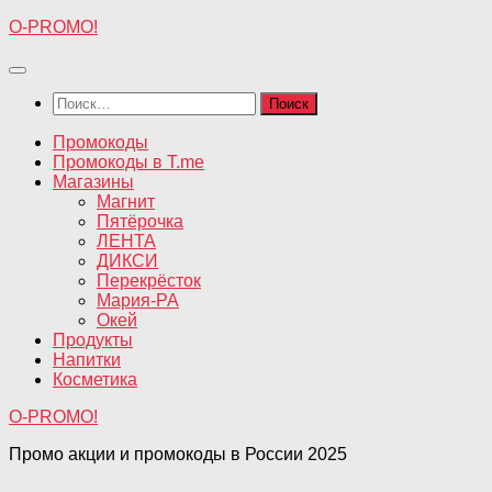
Перейти
O-PROMO!
к
содержимому
Найти:
Промокоды
Промокоды в T.me
Магазины
Магнит
Пятёрочка
ЛЕНТА
ДИКСИ
Перекрёсток
Мария-РА
Окей
Продукты
Напитки
Косметика
O-PROMO!
Промо акции и промокоды в России 2025