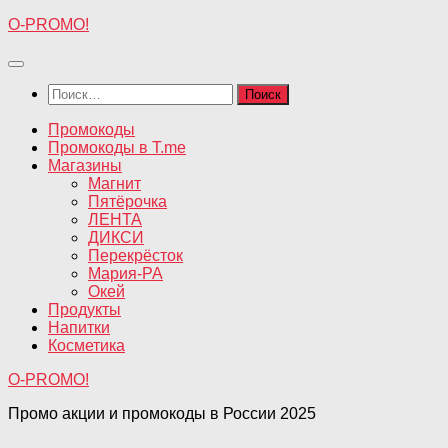
Перейти
O-PROMO!
к
содержимому
Найти:
Промокоды
Промокоды в T.me
Магазины
Магнит
Пятёрочка
ЛЕНТА
ДИКСИ
Перекрёсток
Мария-РА
Окей
Продукты
Напитки
Косметика
O-PROMO!
Промо акции и промокоды в России 2025