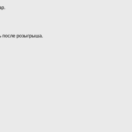
ар.
ь после розыгрыша.