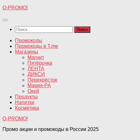
Перейти
O-PROMO!
к
содержимому
Найти:
Промокоды
Промокоды в T.me
Магазины
Магнит
Пятёрочка
ЛЕНТА
ДИКСИ
Перекрёсток
Мария-РА
Окей
Продукты
Напитки
Косметика
O-PROMO!
Промо акции и промокоды в России 2025